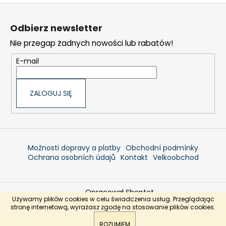
S
t
Odbierz newsletter
o
Nie przegap żadnych nowości lub rabatów!
p
k
E-mail
a
ZALOGUJ SIĘ
Možnosti dopravy a platby
Obchodní podmínky
Ochrana osobních údajů
Kontakt
Velkoobchod
Opracował Shoptet
Używamy plików cookies w celu świadczenia usług. Przeglądając
Copyright 2026
Jadranshop.pl
. Wszystkie prawa
stronę internetową, wyrażasz zgodę na stosowanie plików cookies.
zastrzeżone.
ROZUMIEM