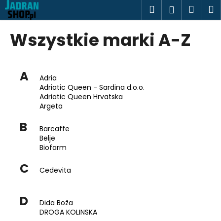
K
Przejść
Szukaj
Kosz
M
Zaloguj
do
o
treści
Z
Z
się
s
Wszystkie marki A-Z
powrotem
powrotem
z
C
y
z
k
A
e
Adria
Adriatic Queen - Sardina d.o.o.
g
Adriatic Queen Hrvatska
o
Argeta
s
B
z
Barcaffe
Belje
u
Biofarm
k
C
a
Cedevita
s
z
D
Dida Boža
?
DROGA KOLINSKA