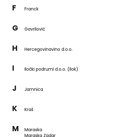
F
Franck
SZUKAJ
G
Gavrilović
H
P
Hercegovinavino d.o.o.
o
l
I
e
Iločki podrumi d.o.o. (Ilok)
c
a
J
m
Jamnica
y
K
LOZOVAČA
Kraš
2LETÁ
zł124
M
Maraska
Maraska Zadar