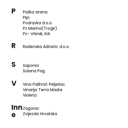
P
Paška sirana
Pipi
Podravka d.o.o.
Pz Marina(Trogir)
Pz- Vrbnik, Krk
R
Radenska Adriatic d.o.o.
S
Saponia
Solana Pag
V
Vina Palihnić Pelješac
Vinarija Terra Madre
Violeta
Inn
Zagorac
e
Zvijezda Hrvatska