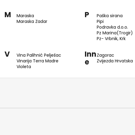
M
P
Maraska
Paška sirana
Maraska Zadar
Pipi
Podravka d.o.o.
Pz Marina(Trogir)
Pz- Vrbnik, Krk
V
Inn
Vina Palihnić Pelješac
Zagorac
e
Vinarija Terra Madre
Zvijezda Hrvatska
Violeta