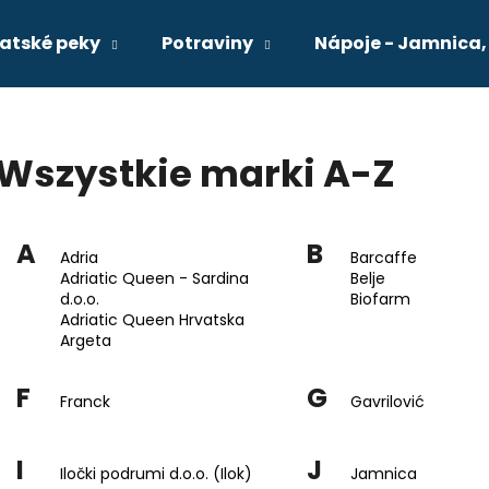
vatské peky
Potraviny
Nápoje - Jamnica,
Czego szukasz?
Wszystkie marki A-Z
SZUKAJ
A
B
Adria
Barcaffe
Adriatic Queen - Sardina
Belje
Polecamy
d.o.o.
Biofarm
Adriatic Queen Hrvatska
Argeta
PROŠEK ČERVENÉ DEZERTNÍ VÍNO ADRIA
SARDINKY ADRIA
0,75L
PALIHNIĆ PELJEŠAC ADRIA
ROSTLINNÉM OLE
F
G
Franck
Gavrilović
zł55
zł8
I
J
Iločki podrumi d.o.o. (Ilok)
Jamnica