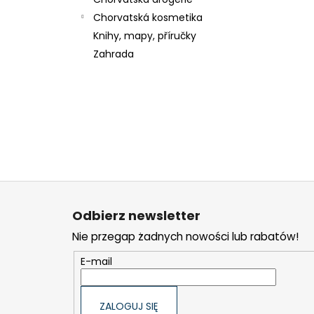
Chorvatská kosmetika
Knihy, mapy, příručky
Zahrada
S
t
Odbierz newsletter
o
Nie przegap żadnych nowości lub rabatów!
p
k
E-mail
a
ZALOGUJ SIĘ