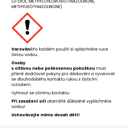
1,3-DIOL, METHYLCHLOROISOTHIAZOLINONE,
METHYLISOTHIAZOLINONE)
Varování:
Po každém použití si opláchněte ruce
čistou vodou.
Osoby
s
citlivou
nebo
poškozenou
pokožkou
musí
přísně dodržovat pokyny pro dávkování a vyvarovat
se dlouhodobého kontaktu rukou s čisticím
roztokem.
Vyhnout se očnímu kontaktu
Při
zasažení
očí
okamžitě důkladně vypláchněte
vodou!
Uchovávejte
mimo
dosah
dětí!