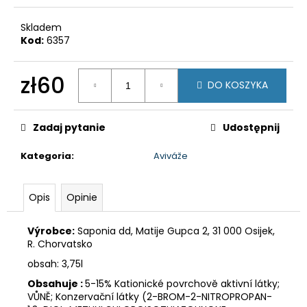
Skladem
Kod:
6357
zł60
DO KOSZYKA
Cena
jednostkowa:
Zadaj pytanie
Udostępnij
Kategoria
:
Aviváže
Opis
Opinie
Výrobce:
Saponia dd, Matije Gupca 2, 31 000 Osijek,
R. Chorvatsko
obsah: 3,75l
Obsahuje :
5-15% Kationické povrchově aktivní látky;
VŮNĚ; Konzervační látky (2-BROM-2-NITROPROPAN-