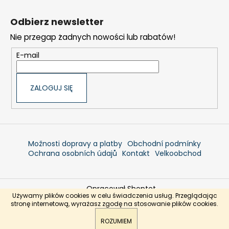
S
t
Odbierz newsletter
o
Nie przegap żadnych nowości lub rabatów!
p
k
E-mail
a
ZALOGUJ SIĘ
Možnosti dopravy a platby
Obchodní podmínky
Ochrana osobních údajů
Kontakt
Velkoobchod
Opracował Shoptet
Używamy plików cookies w celu świadczenia usług. Przeglądając
Copyright 2026
Jadranshop.pl
. Wszystkie prawa
stronę internetową, wyrażasz zgodę na stosowanie plików cookies.
zastrzeżone.
ROZUMIEM