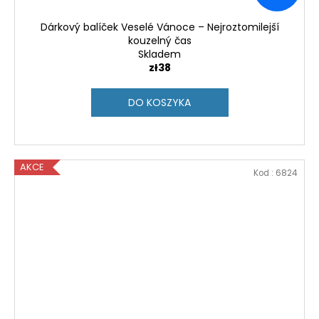
Dárkový balíček Veselé Vánoce – Nejroztomilejší
kouzelný čas
Skladem
zł38
DO KOSZYKA
AKCE
Kod :
6824