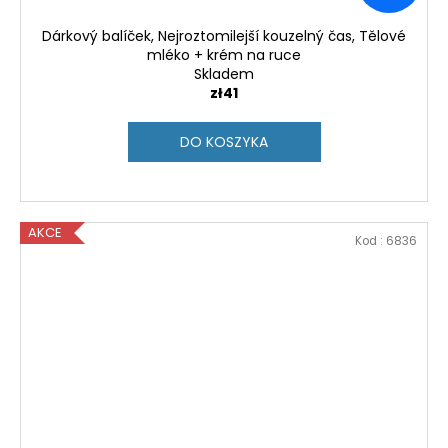
Dárkový balíček, Nejroztomilejší kouzelný čas, Tělové
mléko + krém na ruce
Skladem
zł41
DO KOSZYKA
AKCE
Kod :
6836