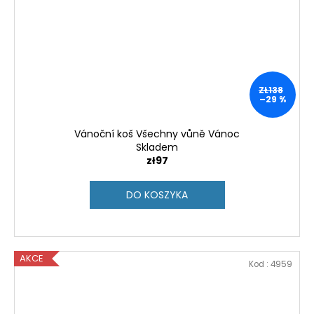
ZŁ138
–29 %
Vánoční koš Všechny vůně Vánoc
Skladem
zł97
DO KOSZYKA
AKCE
Kod :
4959