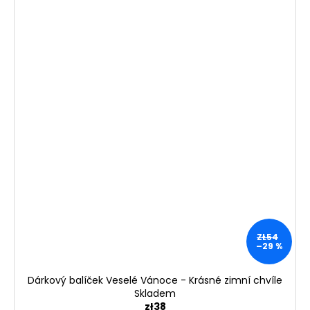
ZŁ54
–29 %
Dárkový balíček Veselé Vánoce - Krásné zimní chvíle
Skladem
zł38