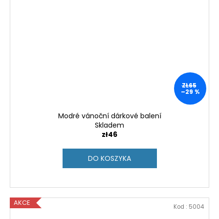
ZŁ65
–29 %
Modré vánoční dárkové balení
Skladem
zł46
DO KOSZYKA
AKCE
Kod :
5004