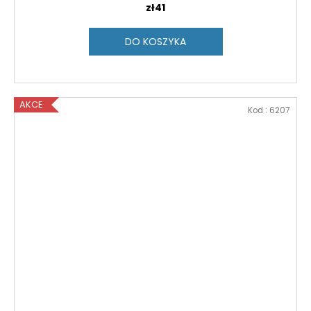
zł41
DO KOSZYKA
AKCE
Kod :
6207