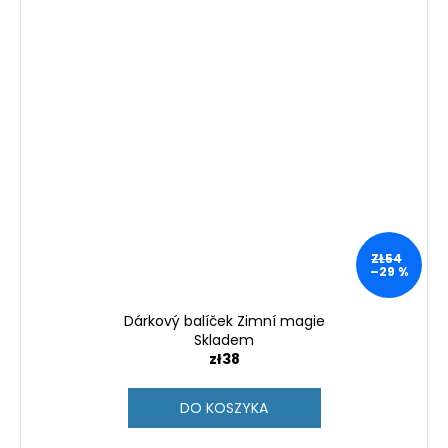
ZŁ54
–29 %
Dárkový balíček Zimní magie
Skladem
zł38
DO KOSZYKA