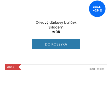
ZŁ54
–29 %
Olivový dárkový balíček
Skladem
zł38
DO KOSZYKA
AKCE
Kod :
6186