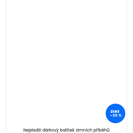
ZŁ83
–30 %
Nejsladší dárkový balíček zimních příběhů