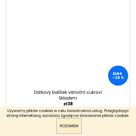
ZŁ54
–29 %
Dárkový balíček vánoční cukroví
Skladem
zł38
Używamy plików cookies w celu świadczenia usług. Przeglądając
stronę internetową, wyrażasz zgodę na stosowanie plików cookies.
DO KOSZYKA
ROZUMIEM