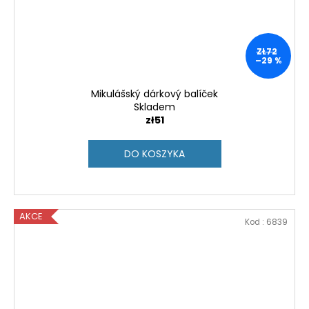
ZŁ72
–29 %
Mikulášský dárkový balíček
Skladem
zł51
DO KOSZYKA
AKCE
Kod :
6839