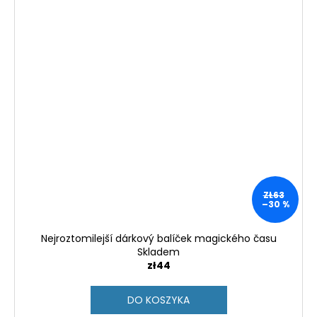
ZŁ63
–30 %
Nejroztomilejší dárkový balíček magického času
Skladem
zł44
DO KOSZYKA