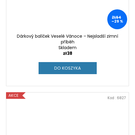
ZŁ54
–29 %
Dárkový balíček Veselé Vánoce – Nejsladší zimní
příběh
Skladem
zł38
DO KOSZYKA
AKCE
Kod :
6827