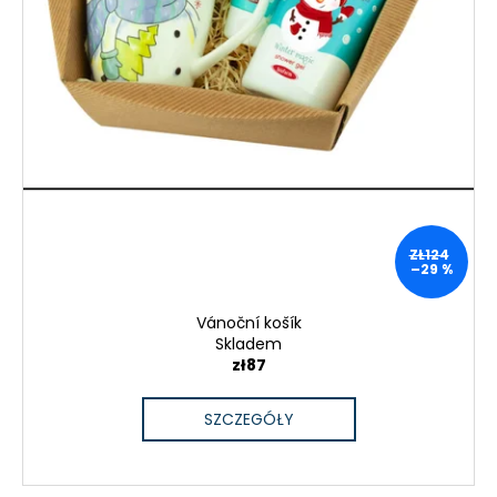
ZŁ124
–29 %
Vánoční košík
Skladem
zł87
SZCZEGÓŁY