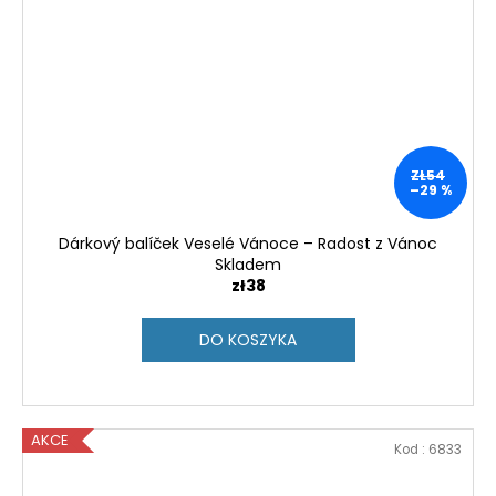
ZŁ54
–29 %
Dárkový balíček Veselé Vánoce – Radost z Vánoc
Skladem
zł38
DO KOSZYKA
AKCE
Kod :
6833