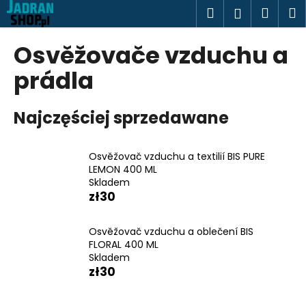
K
Przejść
Szukaj
Kosz
M
Zaloguj
do
o
treści
Z
Z
się
s
Osvěžovače vzduchu a
powrotem
powrotem
z
C
prádla
y
z
k
e
Najczęściej sprzedawane
g
o
Osvěžovač vzduchu a textilií BIS PURE
s
LEMON 400 ML
z
Skladem
u
zł30
k
a
Osvěžovač vzduchu a oblečení BIS
FLORAL 400 ML
s
Skladem
z
zł30
?