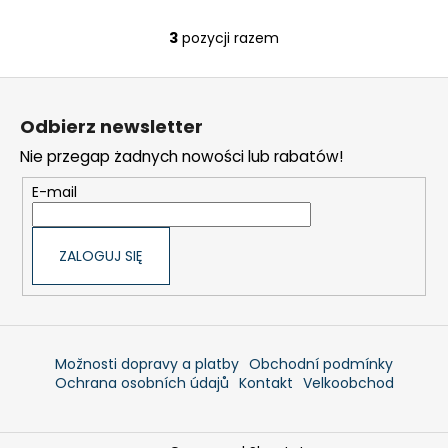
3
pozycji razem
K
o
S
n
t
t
Odbierz newsletter
r
o
o
Nie przegap żadnych nowości lub rabatów!
p
l
k
E-mail
k
a
i
l
ZALOGUJ SIĘ
i
s
t
y
Možnosti dopravy a platby
Obchodní podmínky
Ochrana osobních údajů
Kontakt
Velkoobchod