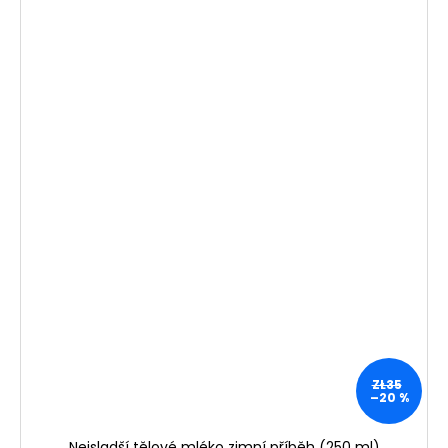
ZŁ35
–20 %
Nejsladší tělové mléko zimní příběh (250 ml)