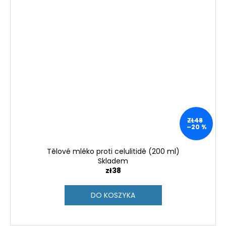
ZŁ48
–20 %
Tělové mléko proti celulitidě (200 ml)
Skladem
zł38
DO KOSZYKA