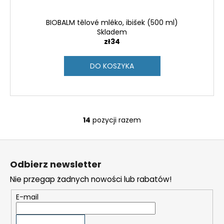
BIOBALM tělové mléko, ibišek (500 ml)
Skladem
zł34
DO KOSZYKA
14
pozycji razem
K
o
S
n
t
t
Odbierz newsletter
r
o
o
Nie przegap żadnych nowości lub rabatów!
p
l
k
E-mail
k
a
i
l