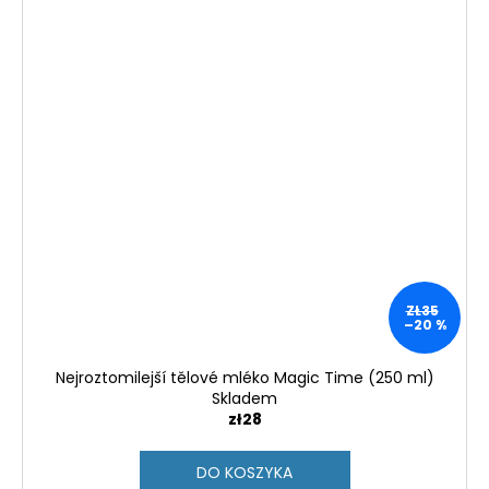
ZŁ35
–20 %
Nejroztomilejší tělové mléko Magic Time (250 ml)
Skladem
zł28
DO KOSZYKA