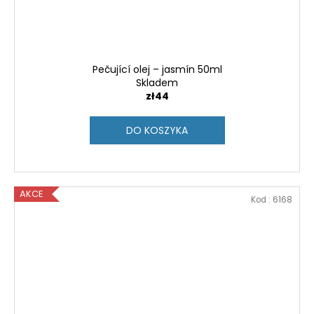
Pečující olej – jasmín 50ml
Skladem
zł44
DO KOSZYKA
AKCE
Kod :
6168