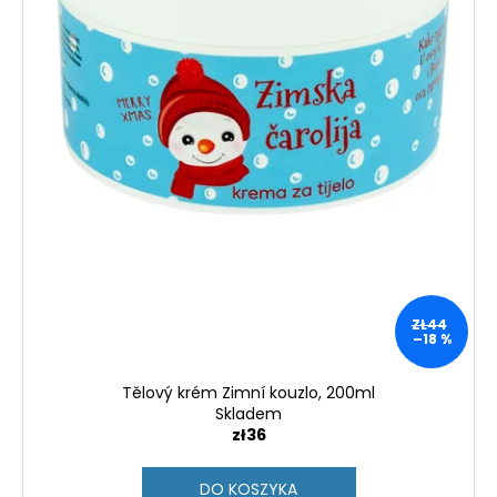
ZŁ44
–18 %
Tělový krém Zimní kouzlo, 200ml
Skladem
zł36
DO KOSZYKA