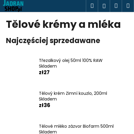
K
Przejść
Szukaj
Kosz
M
Zaloguj
do
o
treści
Z
Z
się
s
Tělové krémy a mléka
powrotem
powrotem
z
C
y
Najczęściej sprzedawane
z
k
e
g
Třezalkový olej 50ml 100% RAW
o
Skladem
s
zł27
z
u
k
Tělový krém Zimní kouzlo, 200ml
Skladem
a
zł36
s
z
?
Tělové mléko zázvor Biofarm 500ml
Skladem