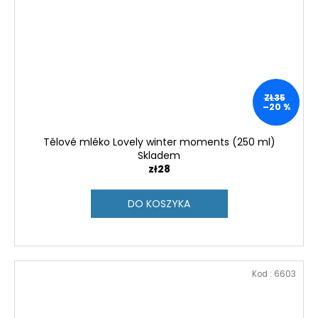
ZŁ35
–20 %
Tělové mléko Lovely winter moments (250 ml)
Skladem
zł28
DO KOSZYKA
Kod :
6603