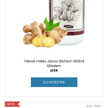
Tělové mléko zázvor Biofarm 500ml
Skladem
zł34
DO KOSZYKA
AKCE
Kod :
6231