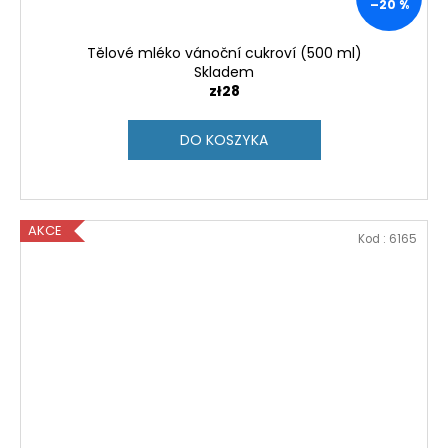
–20 %
Tělové mléko vánoční cukroví (500 ml)
Skladem
zł28
DO KOSZYKA
AKCE
Kod :
6165