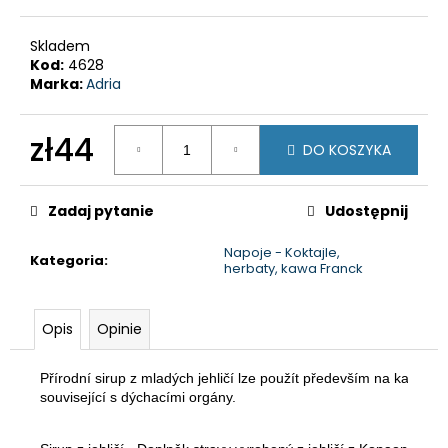
zł107
Skladem
Kod:
4628
Marka:
Adria
zł44
DO KOSZYKA
Cena
jednostkowa:
Zadaj pytanie
Udostępnij
Napoje - Koktajle,
Kategoria
:
herbaty, kawa Franck
Opis
Opinie
Přírodní sirup z mladých jehličí lze použít především na kašel a
související s dýchacími orgány. 