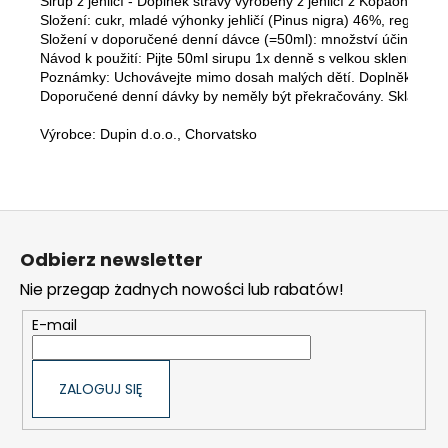
Sirup z jehličí - Doplněk stravy vyrobený z jehličí z Kopaonik. 
Složení: cukr, mladé výhonky jehličí (Pinus nigra) 46%, regulátor 
Složení v doporučené denní dávce (=50ml): množství účinné látk
Návod k použití: Pijte 50ml sirupu 1x denně s velkou sklenicí vod
Poznámky: Uchovávejte mimo dosah malých dětí. Doplněk stravy
Doporučené denní dávky by neměly být překračovány. Skladujte v
Výrobce: Dupin d.o.o., Chorvatsko
S
t
Odbierz newsletter
o
Nie przegap żadnych nowości lub rabatów!
p
k
E-mail
a
ZALOGUJ SIĘ