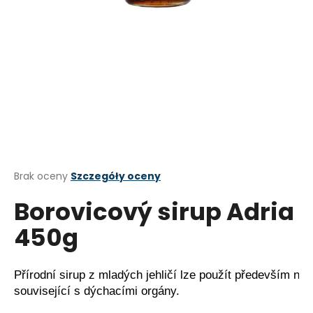
SZUKAJ
P
o
l
e
c
Średnia
Brak oceny
Szczegóły oceny
a
ocena
Borovicový sirup Adria
produktu
m
wynosi
y
450g
0,0
na
OŘECHOVKA
5
ORAHOVAC
gwiazdek.
MARASKA
Přírodní sirup z mladých jehličí lze použít především na
1
související s dýchacími orgány. 
L