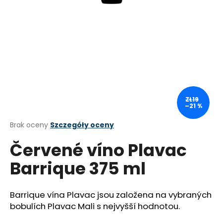
SZUKAJ
P
o
ZŁ19
l
–21 %
e
c
Średnia
Brak oceny
Szczegóły oceny
a
ocena
Červené víno Plavac
produktu
m
wynosi
y
Barrique 375 ml
0,0
na
SARDINKY
5
SE
gwiazdek.
ZELENINOU
Barrique vína Plavac jsou založena na vybraných
105
bobulích Plavac Mali s nejvyšší hodnotou.
G