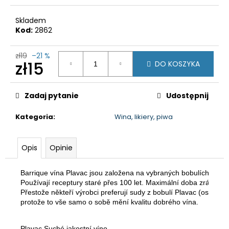
zł9
Skladem
Kod:
2862
zł19
–21 %
zł15
DO KOSZYKA
Cena
jednostkowa:
Zadaj pytanie
Udostępnij
Kategoria
:
Wina, likiery, piwa
Opis
Opinie
Barrique vína Plavac jsou založena na vybraných bobulích Plava
Používají receptury staré přes 100 let. Maximální doba zrání j
Přestože někteří výrobci preferují sudy z bobulí Plavac (ostružiny,
protože to vše samo o sobě mění kvalitu dobrého vína.
Plavac Suché jakostní víno