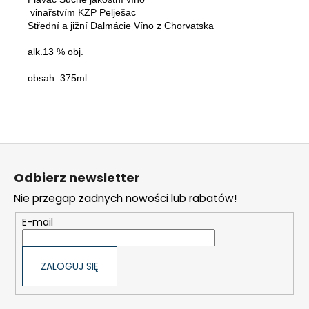
 vinařstvím KZP Pelješac 
Střední a jižní Dalmácie Víno z Chorvatska 
alk.13 % obj.
obsah: 375ml
S
t
Odbierz newsletter
o
Nie przegap żadnych nowości lub rabatów!
p
k
E-mail
a
ZALOGUJ SIĘ