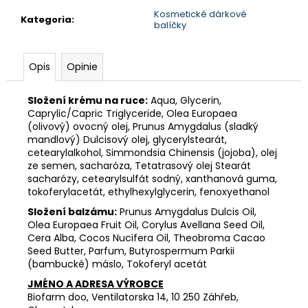
Kosmetické dárkové
Kategoria
:
balíčky
Opis
Opinie
Složení krému na ruce:
Aqua, Glycerin,
Caprylic/Capric Triglyceride, Olea Europaea
(olivový) ovocný olej, Prunus Amygdalus (sladký
mandlový) Dulcisový olej, glycerylstearát,
cetearylalkohol, Simmondsia Chinensis (jojoba), olej
ze semen, sacharóza, Tetatrasový olej Stearát
sacharózy, cetearylsulfát sodný, xanthanová guma,
tokoferylacetát, ethylhexylglycerin, fenoxyethanol
Složení balzámu:
Prunus Amygdalus Dulcis Oil,
Olea Europaea Fruit Oil, Corylus Avellana Seed Oil,
Cera Alba, Cocos Nucifera Oil, Theobroma Cacao
Seed Butter, Parfum, Butyrospermum Parkii
(bambucké) máslo, Tokoferyl acetát
JMÉNO A ADRESA VÝROBCE
Biofarm doo, Ventilatorska 14, 10 250 Záhřeb,