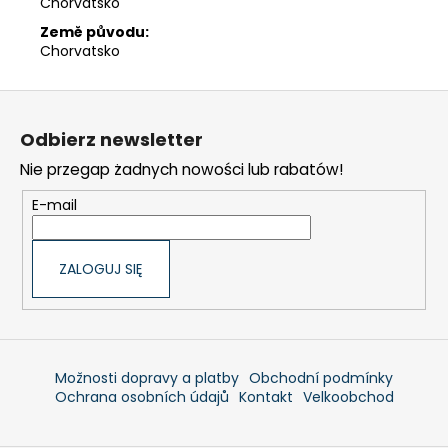
Chorvatsko
Země původu:
Chorvatsko
S
t
Odbierz newsletter
o
Nie przegap żadnych nowości lub rabatów!
p
k
E-mail
a
ZALOGUJ SIĘ
Možnosti dopravy a platby
Obchodní podmínky
Ochrana osobních údajů
Kontakt
Velkoobchod