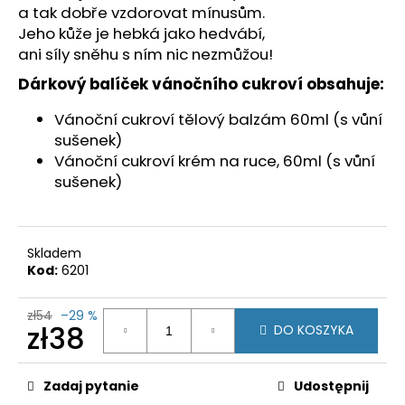
zł107
a tak dobře vzdorovat mínusům.
Jeho kůže je hebká jako hedvábí,
ani síly sněhu s ním nic nezmůžou!
Dárkový balíček vánočního cukroví obsahuje:
Vánoční cukroví tělový balzám 60ml (s vůní
sušenek)
Vánoční cukroví krém na ruce, 60ml (s vůní
sušenek)
Skladem
Kod:
6201
zł54
–29 %
zł38
DO KOSZYKA
Cena
jednostkowa:
Zadaj pytanie
Udostępnij