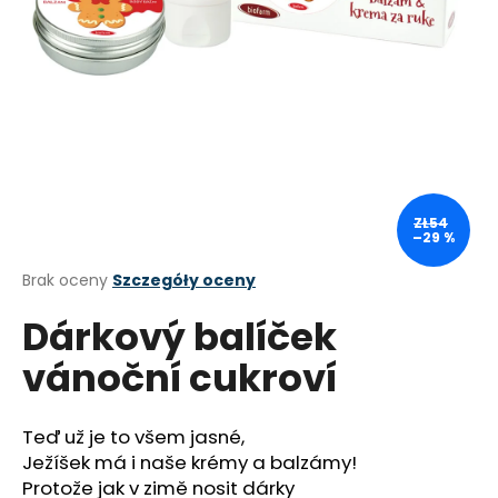
SZUKAJ
P
o
ZŁ54
l
–29 %
e
c
Średnia
Brak oceny
Szczegóły oceny
a
ocena
Dárkový balíček
produktu
m
wynosi
y
vánoční cukroví
0,0
na
OŘECHOVKA
5
ORAHOVAC
gwiazdek.
MARASKA
Teď už je to všem jasné,
1
Ježíšek má i naše krémy a balzámy!
L
Protože jak v zimě nosit dárky