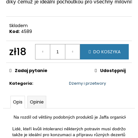
díky čemuž je ideální pochoutkou pro všechny milovník
Skladem
Kod:
4589
zł18
DO KOSZYKA
Cena
jednostkowa:
Zadaj pytanie
Udostępnij
Kategoria
:
Dżemy i przetwory
Opis
Opinie
 Na rozdíl od většiny podobných produktů je Jaffa organická čo
Lidé, kteří kvůli intoleranci některých potravin musí dodržovat d
takže je ideální pro konzumaci a přípravu různých dezertů.