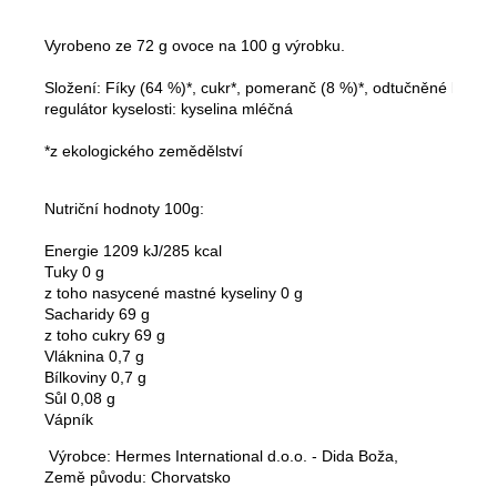
Vyrobeno ze 72 g ovoce na 100 g výrobku.

Složení: Fíky (64 %)*, cukr*, pomeranč (8 %)*, odtučněné kakao (3
regulátor kyselosti: kyselina mléčná

*z ekologického zemědělství
Nutriční hodnoty 100g:

Energie 1209 kJ/285 kcal

Tuky 0 g

z toho nasycené mastné kyseliny 0 g

Sacharidy 69 g

z toho cukry 69 g

Vláknina 0,7 g

Bílkoviny 0,7 g

Sůl 0,08 g

Vápník
 Výrobce: 
Hermes International d.o.o. - Dida Boža, 
Země původu: Chorvatsko