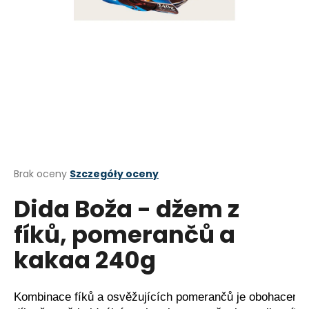
SZUKAJ
P
o
l
e
c
Średnia
Brak oceny
Szczegóły oceny
a
ocena
Dida Boža - džem z
produktu
m
wynosi
y
fíků, pomerančů a
0,0
na
KÁVA
kakaa 240g
5
FRANCK
gwiazdek.
CREMA
250G
Kombinace fíků a osvěžujících pomerančů je obohacena o
zł34