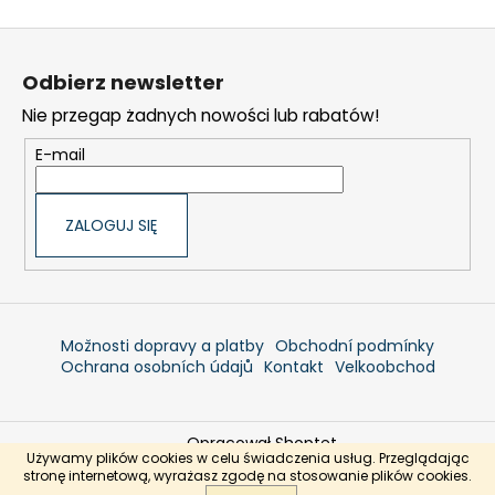
S
t
Odbierz newsletter
o
Nie przegap żadnych nowości lub rabatów!
p
k
E-mail
a
ZALOGUJ SIĘ
Možnosti dopravy a platby
Obchodní podmínky
Ochrana osobních údajů
Kontakt
Velkoobchod
Opracował Shoptet
Używamy plików cookies w celu świadczenia usług. Przeglądając
Copyright 2026
Jadranshop.pl
. Wszystkie prawa
stronę internetową, wyrażasz zgodę na stosowanie plików cookies.