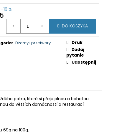
–16 %
35
a
DO KOSZYKA
ostkowa:
Druk
goria
:
Dżemy i przetwory
Zadaj
pytanie
Udostępnij
aždého patra, které si přeje plnou a bohatou
nou do větších domácností a restaurací.
u 69g na 100g.