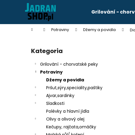
K
Przejść
do
o
Grilování - chor
treści
Z
Z
s
powrotem
powrotem
z
Home
Potraviny
Džemy a povidla
Di
y
do sklepu
do sklepu
P
k
a
Kategoria
Pominąć
s
kategorie
e
Grilování - chorvatské peky
k
Potraviny
b
Džemy a povidla
o
Pršut,sýry,speciality,paštiky
c
Ajvar,sardinky
z
KÁVA FRANCK CREMA 250G
Sladkosti
n
zł34
Polévky a hlavní jídla
y
Olivy a olivový olej
Kečupy, rajčata,omáčky
Mořská sůl/ koření