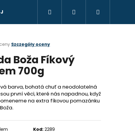
Szukaj
Zaloguj
Koszyk
 Jana, Radenska
Dárkový poukaz
Suvenýry,
się
a
oceny
Szczegóły oceny
da Boža Fíkový
ktu
i
em 700g
ek.
avá barva, bohatá chuť a neodolatelná
jsou první věci, které nás napadnou, když
Następne
zpomeneme na extra fíkovou pomazánku
TIC QUEEN - V
JI S CITRONEM 105 G
Boža.
adem
Kod:
2289