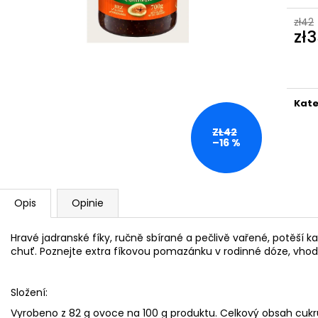
zł42
zł
Cen
jedn
Kate
ZŁ42
–16 %
Opis
Opinie
Hravé jadranské fíky, ručně sbírané a pečlivě vařené, potěší k
chuť.
Poznejte extra fíkovou pomazánku v rodinné dóze, vhod
Složení:
Vyrobeno z 82 g ovoce na 100 g produktu.
Celkový obsah cukr