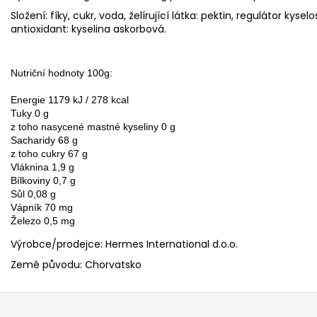
Složení: fíky, cukr, voda, želírující látka: pektin, regulátor kyse
antioxidant: kyselina askorbová.
Nutriční hodnoty 100g:

Energie 1179 kJ / 278 kcal

Tuky 0 g

z toho nasycené mastné kyseliny 0 g

Sacharidy 68 g

z toho cukry 67 g

Vláknina 1,9 g

Bílkoviny 0,7 g

Sůl 0,08 g

Vápník 70 mg

Železo 0,5 mg
Výrobce/prodejce:
Hermes International d.o.o.
Země původu: Chorvatsko