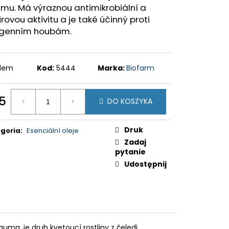
mu. Má výraznou antimikrobiální a
irovou aktivitu a je také účinný proti
genním houbám.
adem
Kod:
5444
Marka:
Biofarm
25
DO KOSZYKA
a
ostkowa:
Druk
goria
:
Esenciální oleje
Zadaj
pytanie
Udostępnij
ma, je druh kvetoucí rostliny z čeledi