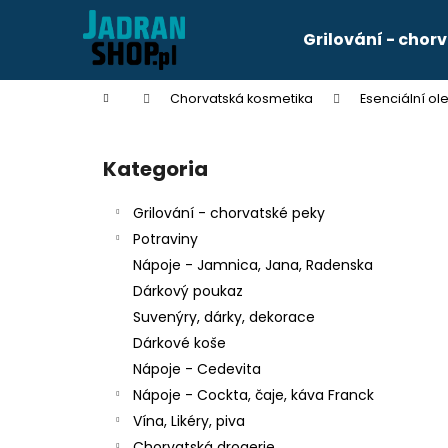
K
Przejść
do
o
Grilování - chor
treści
Z
Z
s
powrotem
powrotem
z
Home
Chorvatská kosmetika
Esenciální ol
y
do sklepu
do sklepu
P
k
a
Kategoria
Pominąć
s
kategorie
e
Grilování - chorvatské peky
k
Potraviny
b
Nápoje - Jamnica, Jana, Radenska
o
Dárkový poukaz
c
Suvenýry, dárky, dekorace
z
KÁVA FRANCK CREMA 250G
Dárkové koše
n
zł34
Nápoje - Cedevita
y
Nápoje - Cockta, čaje, káva Franck
Vína, Likéry, piva
Chorvatská drogerie