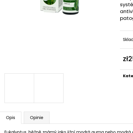
systé
antiv
pato
Skl
zł
Cen
jedn
Kate
Opis
Opinie
Eukalyptus, běžně známý jako jižní modrá guma nebo modrá gu