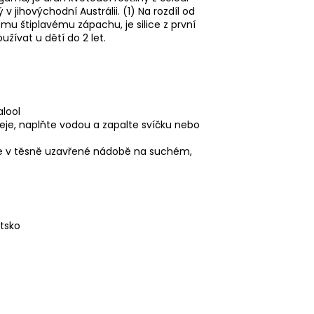
 jihovýchodní Austrálii. (1) Na rozdíl od
ému štiplavému zápachu, je silice z první
žívat u dětí do 2 let.
alool
eje, naplňte vodou a zapalte svíčku nebo
e v těsně uzavřené nádobě na suchém,
atsko