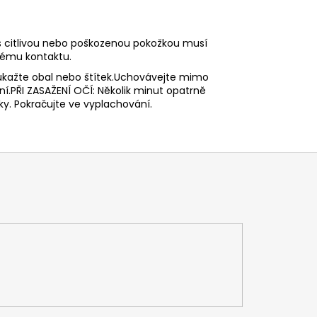
 s citlivou nebo poškozenou pokožkou musí
bému kontaktu.
 ukažte obal nebo štítek.Uchovávejte mimo
ní.PŘI ZASAŽENÍ OČÍ: Několik minut opatrně
ky. Pokračujte ve vyplachování.