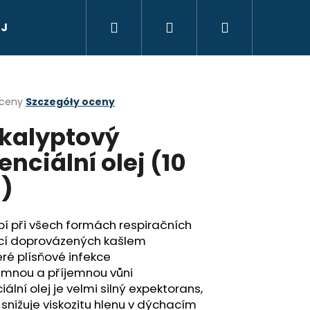
Szukaj
Zaloguj
Koszyk
 Jana, Radenska
Dárkový poukaz
Suvenýry,
się
a
oceny
Szczegóły oceny
kalyptový
ktu
i
enciální olej (10
)
ek.
í při všech formách respiračních
Następne
TIC QUEEN - V
kcí doprovázených kašlem
JI S CITRONEM 105 G
ré plísňové infekce
emnou a příjemnou vůni
iální olej je velmi silný expektorans,
 snižuje viskozitu hlenu v dýchacím