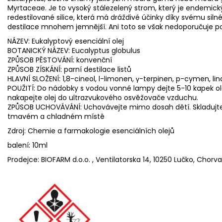
Myrtaceae. Je to vysoký stálezelený strom, který je endemický v
redestilované silice, která má dráždivé účinky díky svému siln
destilace mnohem jemnější. Ani toto se však nedoporučuje pou
NÁZEV: Eukalyptový esenciální olej
BOTANICKÝ NÁZEV: Eucalyptus globulus
ZPŮSOB PĚSTOVÁNÍ: konvenční
ZPŮSOB ZÍSKÁNÍ: parní destilace listů
HLAVNÍ SLOŽENÍ: 1,8-cineol, l-limonen, γ-terpinen, p-cymen, lin
POUŽITÍ: Do nádobky s vodou vonné lampy dejte 5-10 kapek ol
nakapejte olej do ultrazvukového osvěžovače vzduchu.
ZPŮSOB UCHOVÁVÁNÍ: Uchovávejte mimo dosah dětí. Skladujt
tmavém a chladném místě
Zdroj: Chemie a farmakologie esenciálních olejů
balení: 10ml
Prodejce: BIOFARM d.o.o. , Ventilatorska 14, 10250 Lučko, Chorv