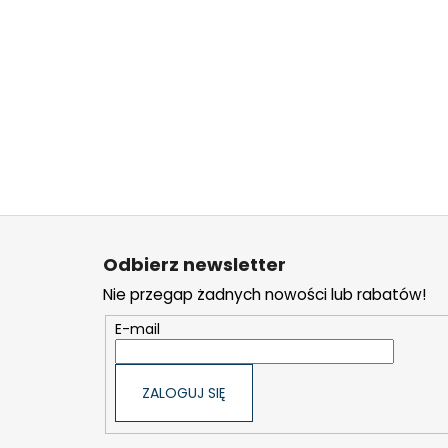
S
t
Odbierz newsletter
o
Nie przegap żadnych nowości lub rabatów!
p
k
E-mail
a
ZALOGUJ SIĘ