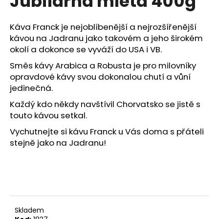
Jubilarna mletá 400g
zł106
na
5
gwiazdek.
Káva Franck je nejoblíbenější a nejrozšířenější
kávou na Jadranu jako takovém a jeho širokém
okolí a dokonce se vyváží do USA i VB.
Směs kávy Arabica a Robusta je pro milovníky
opravdové kávy svou dokonalou chutí a vůní
jedinečná.
Každý kdo někdy navštívil Chorvatsko se jistě s
touto kávou setkal.
Vychutnejte si kávu Franck u Vás doma s přáteli
stejně jako na Jadranu!
Skladem