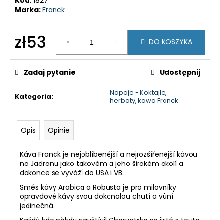
Kod:
1827
Marka:
Franck
zł53
DO KOSZYKA
Cena
jednostkowa:
Zadaj pytanie
Udostępnij
Napoje - Koktajle,
Kategoria
:
herbaty, kawa Franck
Opis
Opinie
Káva Franck je nejoblíbenější a nejrozšířenější kávou
na Jadranu jako takovém a jeho širokém okolí a
dokonce se vyváží do USA i VB.
Směs kávy Arabica a Robusta je pro milovníky
opravdové kávy svou dokonalou chutí a vůní
jedinečná.
Každý kdo někdy navštívil Chorvatsko se jistě s touto