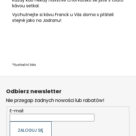
kávou setkal.
Vychutnejte si kávu Franck u Vás doma s přáteli
stejně jako na Jadranu!
*Ilustrační foto
S
t
Odbierz newsletter
o
Nie przegap żadnych nowości lub rabatów!
p
k
E-mail
a
ZALOGUJ SIĘ