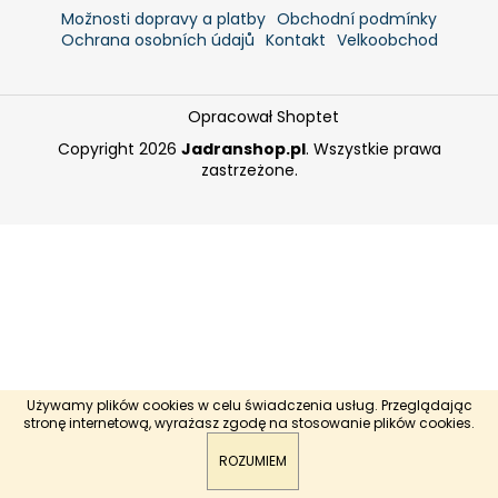
Možnosti dopravy a platby
Obchodní podmínky
Ochrana osobních údajů
Kontakt
Velkoobchod
SZUKAJ
Opracował Shoptet
Copyright 2026
Jadranshop.pl
. Wszystkie prawa
zastrzeżone.
P
o
l
e
c
a
m
y
PROŠEK
Używamy plików cookies w celu świadczenia usług. Przeglądając
PALIHNIĆ
stronę internetową, wyrażasz zgodę na stosowanie plików cookies.
0,75L
zł62
ROZUMIEM