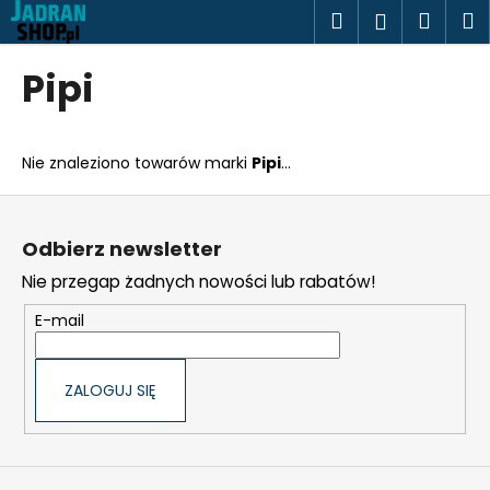
K
Przejść
Szukaj
Kosz
M
Zaloguj
do
o
treści
Z
Z
się
s
Pipi
powrotem
powrotem
z
C
y
z
k
Nie znaleziono towarów marki
Pipi
...
e
g
S
o
t
Odbierz newsletter
s
o
Nie przegap żadnych nowości lub rabatów!
z
p
u
k
E-mail
k
a
a
ZALOGUJ SIĘ
s
z
?