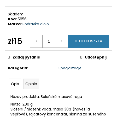
OLEJI
S
CITRONEM
Skladem
105
Kod:
5856
G
Marka:
Podravka d.o.o.
zł8
zł15
DO KOSZYKA
Cena
jednostkowa:
Zadaj pytanie
Udostępnij
Kategoria
:
Specjalizacje
Opis
Opinie
Název produktu: Boloňské masové ragu
Netto: 200 g
Složení / Složení: voda, maso 30% (hovězí a
vepřové), rajčatový koncentrát, slanina ze sušeného