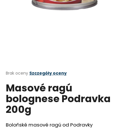
SZUKAJ
P
o
l
e
c
Średnia
Brak oceny
Szczegóły oceny
a
ocena
Masové ragú
produktu
m
wynosi
y
bolognese Podravka
0,0
na
SARDINKY
200g
5
ADRIATIC
gwiazdek.
QUEEN
-
V
Boloňské masové ragú od Podravky
ROSTLINNÉM