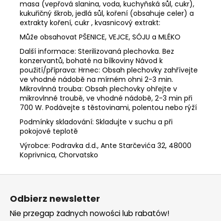
masa (vepřová slanina, voda, kuchyňská sůl, cukr),
kukuřičný škrob, jedlá sůl, koření (obsahuje celer) a
extrakty koření, cukr , kvasnicový extrakt:
Může obsahovat PŠENICE, VEJCE, SÓJU a MLÉKO
Další informace: Sterilizovaná plechovka. Bez
konzervantů, bohaté na bílkoviny Návod k
použití/příprava: Hrnec: Obsah plechovky zahřívejte
ve vhodné nádobě na mírném ohni 2-3 min.
Mikrovlnná trouba: Obsah plechovky ohřejte v
mikrovlnné troubě, ve vhodné nádobě, 2-3 min při
700 W. Podávejte s těstovinami, polentou nebo rýží
Podmínky skladování: Skladujte v suchu a při
pokojové teplotě
Výrobce: Podravka d.d., Ante Starčevića 32, 48000
Koprivnica, Chorvatsko
S
t
Odbierz newsletter
o
Nie przegap żadnych nowości lub rabatów!
p