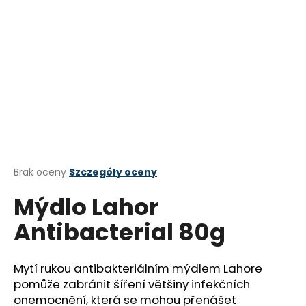
SZUKAJ
P
o
l
e
c
Średnia
Brak oceny
Szczegóły oceny
a
ocena
Mýdlo Lahor
produktu
m
wynosi
y
Antibacterial 80g
0,0
na
EXTRA
5
PANENSKÝ
gwiazdek.
OLIVOVÝ
Mytí rukou antibakteriálním mýdlem Lahore
OLEJ
pomůže zabránit šíření většiny infekčních
ÓRGULA
onemocnění, která se mohou přenášet
PREMIUM