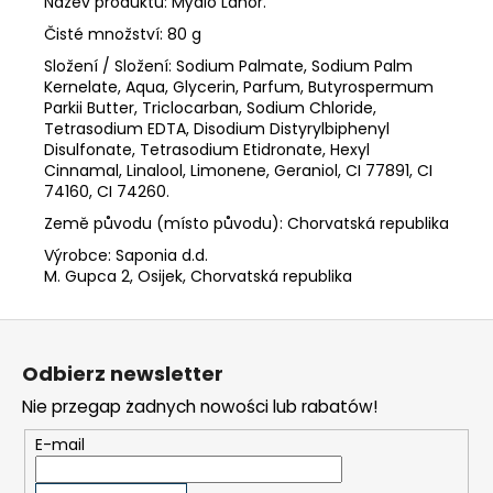
Název produktu: Mýdlo Lahor.
Čisté množství: 80 g
Složení / Složení: Sodium Palmate, Sodium Palm
Kernelate, Aqua, Glycerin, Parfum, Butyrospermum
Parkii Butter, Triclocarban, Sodium Chloride,
Tetrasodium EDTA, Disodium Distyrylbiphenyl
Disulfonate, Tetrasodium Etidronate, Hexyl
Cinnamal, Linalool, Limonene, Geraniol, CI 77891, CI
74160, CI 74260.
Země původu (místo původu): Chorvatská republika
Výrobce: Saponia d.d.
M. Gupca 2, Osijek, Chorvatská republika
S
t
Odbierz newsletter
o
Nie przegap żadnych nowości lub rabatów!
p
k
E-mail
a