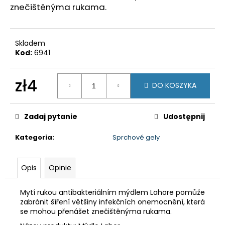
250ML
znečištěnýma rukama.
zł34
Skladem
Kod:
6941
zł4
DO KOSZYKA
Cena
jednostkowa:
Zadaj pytanie
Udostępnij
Kategoria
:
Sprchové gely
Opis
Opinie
Mytí rukou antibakteriálním mýdlem Lahore pomůže
zabránit šíření většiny infekčních onemocnění, která
se mohou přenášet znečištěnýma rukama.