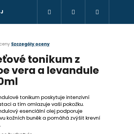
Szukaj
Zaloguj
Koszyk
 Jana, Radenska
Dárkový poukaz
Suvenýry,
się
a
oceny
Szczegóły oceny
eťové tonikum z
ktu
i
oe vera a levandule
0ml
ek.
dulové tonikum poskytuje intenzivní
Następne
TIC QUEEN - V
taci a tím omlazuje vaši pokožku.
JI S CITRONEM 105 G
dulový esenciální olej podporuje
vu kožních buněk a pomáhá zvýšit krevní
.