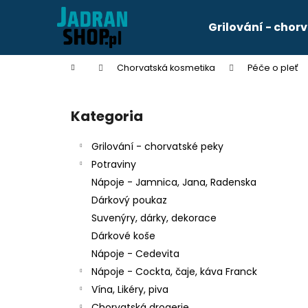
K
Przejść
do
o
Grilování - chor
treści
Z
Z
s
powrotem
powrotem
z
Home
Chorvatská kosmetika
Péče o pleť
y
do sklepu
do sklepu
P
k
a
Kategoria
Pominąć
s
kategorie
e
Grilování - chorvatské peky
k
Potraviny
b
Nápoje - Jamnica, Jana, Radenska
o
Dárkový poukaz
c
Suvenýry, dárky, dekorace
z
KÁVA FRANCK CREMA 250G
Dárkové koše
n
zł34
Nápoje - Cedevita
y
Nápoje - Cockta, čaje, káva Franck
Vína, Likéry, piva
Chorvatská drogerie