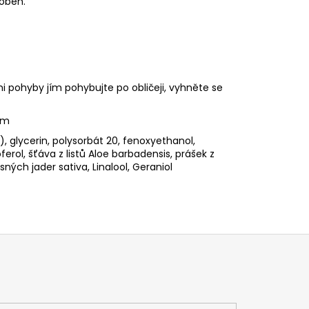
 oběh.
 pohyby jím pohybujte po obličeji, vyhněte se
ím
, glycerin, polysorbát 20, fenoxyethanol,
ferol, šťáva z listů Aloe barbadensis, prášek z
ných jader sativa, Linalool, Geraniol