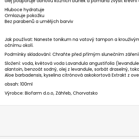
olej podporuje obnovu kožních buněk a pomáhá zvýšit krevní
Hluboce hydratuje
Omlazuje pokožku
Bez parabenů a umělých barviv
Jak používat: Naneste tonikum na vatový tampon a krouživými
očnímu okolí.
Podmínky skladování: Chraňte před přímým slunečním zářen
Složení: voda, květová voda Lavandula angustifolia (levandule)
alantoin, benzoát sodný, olej z levandule, sorbát draselný, toko
Aloe barbadensis, kyselina citrónová askokortová Extrakt z oves
obsah: 100ml
Výrobce: Biofarm d.o.o, Záhřeb, Chorvatsko