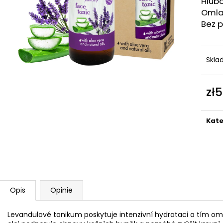
Hlub
Omla
Bez 
Skl
zł
Cen
jedn
Kate
Opis
Opinie
Levandulové tonikum poskytuje intenzivní hydrataci a tím oml