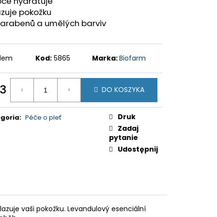
oce hydratuje
zuje pokožku
parabenů a umělých barviv
adem
Kod:
5865
Marka:
Biofarm
53
DO KOSZYKA
a
ostkowa:
Druk
goria
:
Péče o pleť
Zadaj
pytanie
Udostępnij
azuje vaši pokožku. Levandulový esenciální