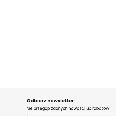
S
t
Odbierz newsletter
o
Nie przegap żadnych nowości lub rabatów!
p