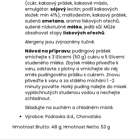
(cukr, kakaový prášek, kakaové máslo,
emulgátor:
sójový
lecitin; podíl kakaových
složek: min 41%), maltodextrin, kakaový prášek,
sušená
smetana
, aroma lískových ořechů,
sušené nízkotučné
mléko
, jedlá sůl. Může
obsahovat stopy
lískových ořechů
.
Alergeny jsou zvýrazněny tučně.
Návod na přípravu:
pudingový prášek
smíchejte s 3 lžícemi (50 g) cukru a 5 lžícemi
studeného mléka. Zbytek mléka přiveďte k
varu, odstavte z plotny a vmíchejte do něj
směs pudingového prášku s cukrem. Znovu
přiveďte k varu a za stálého míchání 1 -2
minuty povařte. Horký puding nalejte do misek
vypláchnutých studenou vodou a nechejte
zchladnout.
Skladujte na suchém a chladném místě.
Výrobce: Podravka d.d., Chorvatsko
Hmotnost Brutto: 48 g; Hmotnost Netto: 53 g