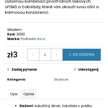
výbornou kombinaci prvotřídních lískových
PALIHNIĆ
oříšků a čokolády, které vás okouzlí svou vůní a
PELJEŠAC
ADRIA
krémovou konzistencí.
zł55
Skladem
Kod:
3090
Marka:
Podravka d.o.o.
zł3
DO KOSZYKA
Cena
jednostkowa:
Zadaj pytanie
Udostępnij
Kategoria
:
Słodycze
Opis
Opinie
Složení:
kukuřičný škrob, čokoláda v prášku