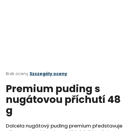
SZUKAJ
P
o
l
e
c
Średnia
Brak oceny
Szczegóły oceny
a
ocena
Premium puding s
produktu
m
wynosi
y
nugátovou příchutí 48
0,0
na
PROŠEK
g
5
ČERVENÉ
gwiazdek.
DEZERTNÍ
VÍNO
ADRIA
Dolcela nugátový puding premium představuje
0,75L