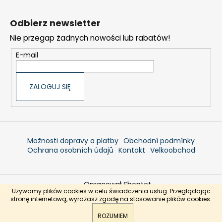
S
t
Odbierz newsletter
o
Nie przegap żadnych nowości lub rabatów!
p
k
E-mail
a
ZALOGUJ SIĘ
Možnosti dopravy a platby
Obchodní podmínky
Ochrana osobních údajů
Kontakt
Velkoobchod
Opracował Shoptet
Używamy plików cookies w celu świadczenia usług. Przeglądając
Copyright 2026
Jadranshop.pl
. Wszystkie prawa
stronę internetową, wyrażasz zgodę na stosowanie plików cookies.
zastrzeżone.
ROZUMIEM