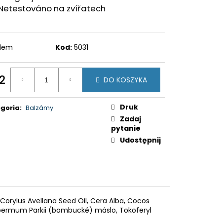
Netestováno na zvířatech
adem
Kod:
5031
2
DO KOSZYKA
a
ostkowa:
Druk
goria
:
Balzámy
Zadaj
pytanie
Udostępnij
 Corylus Avellana Seed Oil, Cera Alba, Cocos
spermum Parkii (bambucké) máslo, Tokoferyl