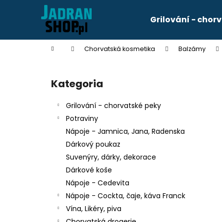
K
Przejść
do
o
Grilování - chor
treści
Z
Z
s
powrotem
powrotem
z
Home
Chorvatská kosmetika
Balzámy
y
do sklepu
do sklepu
P
k
a
Kategoria
Pominąć
s
kategorie
e
Grilování - chorvatské peky
k
Potraviny
b
Nápoje - Jamnica, Jana, Radenska
o
Dárkový poukaz
c
Suvenýry, dárky, dekorace
z
KÁVA FRANCK CREMA 250G
Dárkové koše
n
zł34
Nápoje - Cedevita
y
Nápoje - Cockta, čaje, káva Franck
Vína, Likéry, piva
Chorvatská drogerie