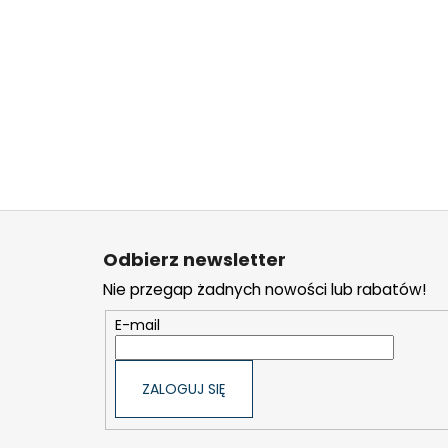
S
t
Odbierz newsletter
o
Nie przegap żadnych nowości lub rabatów!
p
k
E-mail
a
ZALOGUJ SIĘ