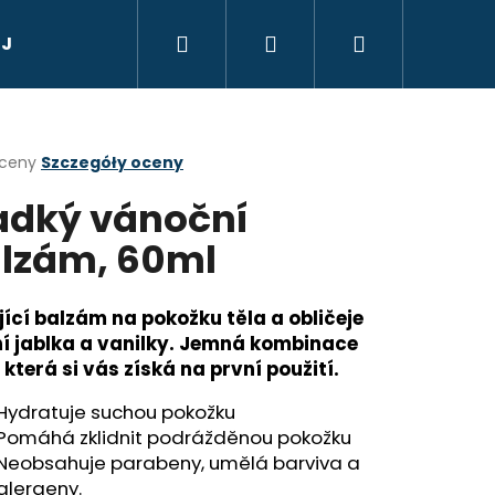
Szukaj
Zaloguj
Koszyk
 Jana, Radenska
Dárkový poukaz
Suvenýry,
się
a
oceny
Szczegóły oceny
adký vánoční
ktu
i
lzám, 60ml
ek.
jící balzám na pokožku těla a obličeje
í jablka a vanilky.
Jemná kombinace
Następne
 která si vás získá na první použití.
TIC QUEEN - V
JI S CITRONEM 105 G
Hydratuje suchou pokožku
Pomáhá zklidnit podrážděnou pokožku
Neobsahuje parabeny, umělá barviva a
alergeny.