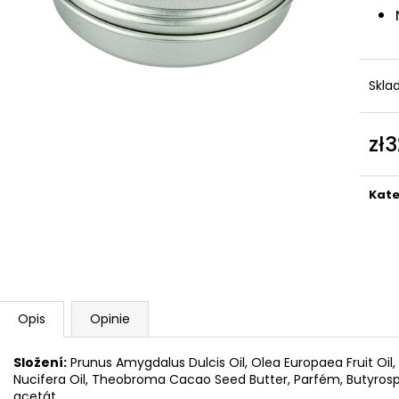
Skl
zł3
Cen
jedn
Kate
Opis
Opinie
Složení:
Prunus Amygdalus Dulcis Oil, Olea Europaea Fruit Oil,
Nucifera Oil, Theobroma Cacao Seed Butter, Parfém, Butyro
acetát