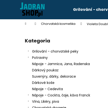
K
Przejść
do
o
Grilování - chor
treści
Z
Z
s
powrotem
powrotem
z
Home
Chorvatská kosmetika
Violeta Doub
y
do sklepu
do sklepu
P
k
a
Kategoria
Pominąć
s
kategorie
e
Grilování - chorvatské peky
k
Potraviny
b
Nápoje - Jamnica, Jana, Radenska
o
Dárkový poukaz
c
Suvenýry, dárky, dekorace
z
KÁVA FRANCK CREMA 250G
Dárkové koše
n
zł34
Nápoje - Cedevita
y
Nápoje - Cockta, čaje, káva Franck
Vína, Likéry, piva
Chorvatská drogerie