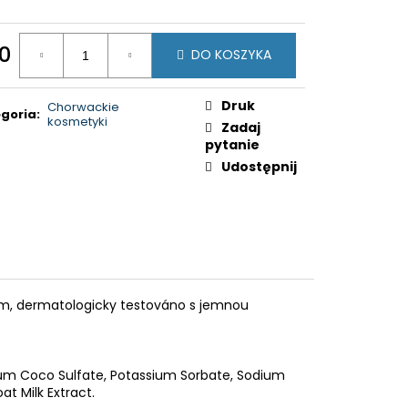
30
DO KOSZYKA
a
ostkowa:
Druk
Chorwackie
goria
:
kosmetyki
Zadaj
pytanie
Udostępnij
m, dermatologicky testováno s jemnou
ium Coco Sulfate, Potassium Sorbate, Sodium
at Milk Extract.