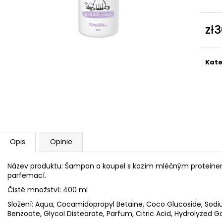
zł
Cen
jedn
Kate
Opis
Opinie
Název produktu: Šampon a koupel s kozím mléčným proteine
parfemací.
Čisté množství: 400 ml
Složení: Aqua, Cocamidopropyl Betaine, Coco Glucoside, Sod
Benzoate, Glycol Distearate, Parfum, Citric Acid, Hydrolyzed Go