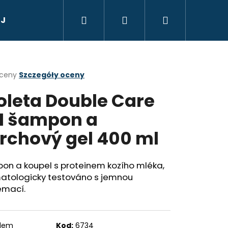
Szukaj
Zaloguj
Koszyk
 Jana, Radenska
Dárkový poukaz
Suvenýry,
się
a
oceny
Szczegóły oceny
oleta Double Care
ktu
i
1 šampon a
rchový gel 400 ml
ek.
on a koupel s proteinem kozího mléka,
Następne
TIC QUEEN - V
atologicky testováno s jemnou
JI S CITRONEM 105 G
emací.
adem
Kod:
6734