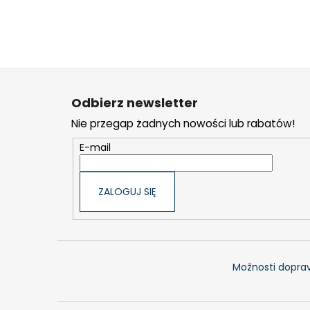
S
t
Odbierz newsletter
o
Nie przegap żadnych nowości lub rabatów!
p
k
E-mail
a
ZALOGUJ SIĘ
Možnosti doprav